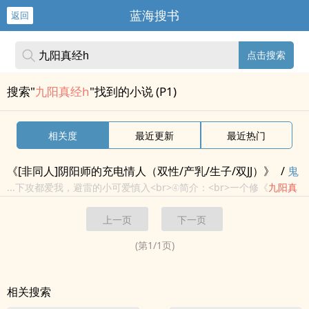
蓝海搜书
返回
点击搜索
搜索"
九阳真经h
"找到的小说 (P1)
相关度
最近更新
最近热门
《[非同人]阴阳师的充电情人（双性/产乳/生子/双JJ）》
/
鬼
使神差
/
...下攻都爱我，避雷的小可爱慎入<br>④简介：<br>一个修《
九阳
真
耽美
经
》的顶级仙门世家锋麟门，各个仙子如玉，千百年来洁身自好，不
上一页
下一页
染纤尘。<br>而自从小仙主诞生之后，太白说小仙主必须修《九...
(第
1
/
1
页)
相关搜索