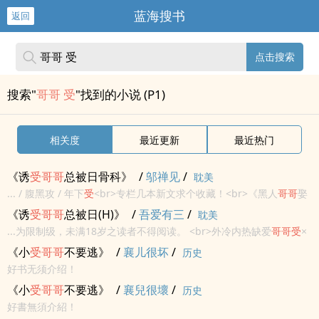
蓝海搜书
返回
点击搜索
搜索"
哥哥 受
"找到的小说 (P1)
相关度
最近更新
最近热门
《诱
受
哥哥
总被日骨科》
/
邬禅见
/
耽美
... / 腹黑攻 / 年下
受
<br>专栏几本新文求个收藏！<br>《黑人
哥哥
娶
了个风流鬼》《教养造成的婚内危机》《追求GV圈的出圈美0》
《诱
受
哥哥
总被日(H)》
/
吾爱有三
/
耽美
<br>●cp:外冷内热缺爱
哥哥
受
×偏激病态占有欲弟弟...
...为限制级，未满18岁之读者不得阅读。 <br>外冷内热缺爱
哥哥
受
×
偏激病态占有欲弟弟攻<br><br>小狼崽惦记多年的
哥哥
突然回来
《小
受
哥哥
不要逃》
/
襄儿很坏
/
历史
了……<br><br>文章有肉有剧情有心里发展过程<br><br>排雷:攻洁
好书无须介绍！
受
不洁
《小
受
哥哥
不要逃》
/
襄兒很壞
/
历史
好書無須介紹！