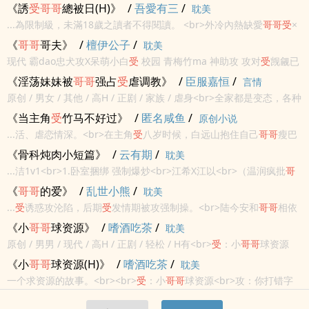
《誘
受
哥哥
總被日(H)》
/
吾愛有三
/
耽美
...為限制級，未滿18歲之讀者不得閱讀。 <br>外冷內熱缺愛
哥哥
受
×
偏激病態佔有慾弟弟攻<br><br>小狼崽惦記多年的
哥哥
突然回來
《
哥哥
哥夫》
/
檀伊公子
/
耽美
了……<br><br>文章有肉有劇情有心裡發展過程<br><br>排雷:攻潔
现代 霸dao忠犬攻X呆萌小白
受
校园 青梅竹ma 神助攻 攻对
受
觊觎已
受
不潔
久终于找机会把
受
吃掉了攻
受
恋情一路畅通 HE
《淫荡妹妹被
哥哥
强占
受
虐调教》
/
臣服嘉恒
/
言情
原创 / 男女 / 其他 / 高H / 正剧 / 家族 / 虐身<br>全家都是变态，各种
sm，囚禁，疼痛，乱伦<br>
《当主角
受
竹马不好过》
/
匿名咸鱼
/
原创小说
...活、虐恋情深。<br>在主角
受
八岁时候，白远山抱住自己
哥哥
瘦巴
巴身子，一把泪一把鼻涕心疼
哥哥
，说要好好保护
哥哥
。不能让
哥哥
《骨科炖肉小短篇》
/
云有期
/
耽美
受
欺负。<br>人美心善好
哥哥
也答应他——<br>十六年后推翻原...
...洁1v1<br>1.卧室捆绑 强制爆炒<br>江希X江以<br>（温润疯批
哥
哥
攻X乖软甜心弟弟
受
）<br>为了
哥哥
前程在
哥哥
表明心意后不敢接
《
哥哥
的爱》
/
乱世小熊
/
耽美
受
<br>要嫁给别人被得知消息回来的
哥哥
爆炒<...
...
受
诱惑攻沦陷，后期
受
发情期被攻强制操。<br>陆今安和
哥哥
相依
为命，直到有一天他的身体发生变化，燥热难耐发了情，一切都乱套
《小
哥哥
球资源》
/
嗜酒吃茶
/
耽美
了。<br>他忍着浑身难耐的身体无助的哭着敲开高冷
哥哥
的房
原创 / 男男 / 现代 / 高H / 正剧 / 轻松 / H有<br>
受
：小
哥哥
球资源
间……...
<br>攻：你打错字了，是求<br>这人别他妈是个傻逼吧？
受
心里骂
《小
哥哥
球资源(H)》
/
嗜酒吃茶
/
耽美
道，手上打字：小
哥哥
求资源~<br>攻：不给<br>
受
：我可去你妈的
一个求资源的故事。<br><br>
受
：小
哥哥
球资源<br>攻：你打错字
吧<br>
了，是求<br>这人别他妈是个傻逼吧？
受
心里骂道，手上打字：小
哥