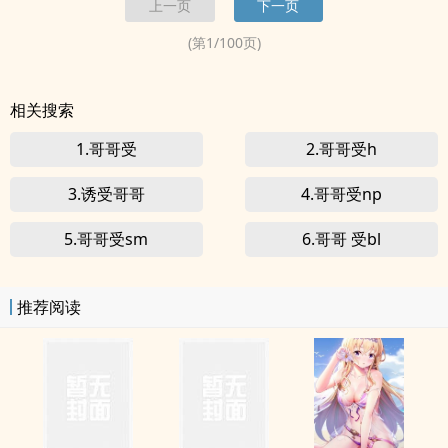
上一页
下一页
哥
求资源~<br>攻：不给<br>
受
：我可去你妈的吧
(第
1
/
100
页)
相关搜索
1.哥哥受
2.哥哥受h
3.诱受哥哥
4.哥哥受np
5.哥哥受sm
6.哥哥 受bl
推荐阅读