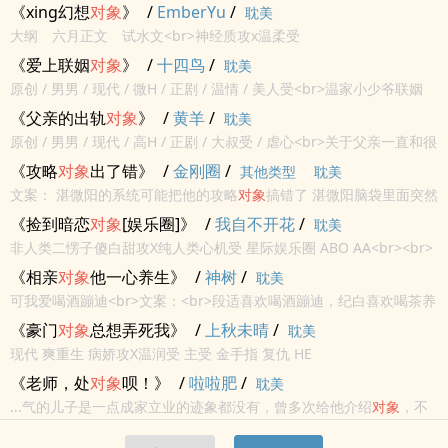
《xing幻想
对象
》
/
EmberYu
/
耽美
大纲 六月正文 试水文<br>神经质攻x温柔受
《爱上联姻
对象
》
/
十四鸟
/
耽美
原创 / 男男 / 现代 / 微H / 正剧 / 温情 / 美人受<br>温家小少爷联姻
了，和素未谋面的谢言棠。<br>先婚后爱擦出爱情火花。<br>
《父亲的出轨
对象
》
/
黄羊
/
耽美
原创 / 男男 / 现代 / 高H / 正剧 / 大叔受 / 虐心<br>关于父亲一直和很
多人做爱这件事<br>人渣自负受<br>
《攻略
对象
出了错》
/
金刚圈
/
其他类型
耽美
文案： 湛微阳的系统可能把他的攻略
对象
搞错了 湛微阳脑袋里面突然
出现了一个系统给他发布任务，要他追求新学期开学在学校里碰到的
《捡到暗恋
对象
[娱乐圈]》
/
我自不开花
/
耽美
第一个人，他于是闭着眼睛去瞎碰了一个，结果成为了一个...
非人类二愣子傻白甜攻X纯人类心机受 星际娱乐圈 ABO AA<br><br>
一句话简介：我的暗恋
对象
把我当妈看，怎么办，在线等，挺急的
《相亲
对象
他一心养生》
/
神树
/
耽美
可我爱喝酒蹦迪<br>文案：<br>段适喜欢喝酒蹦迪，纪白喜欢喝茶养
生，从生活习性上看他们原本绝无可能，但他们有一个共同点，他们
《豪门
对象
总想弄死我》
/
上秋未晴
/
耽美
都是颜控。<br>于是，故事开始了。
现代 爽重生 病娇攻X温润受 主受 金手指 复仇 HE
《老师，处
对象
呗！》
/
啦啦肥
/
耽美
...气的儿子是一点成家立业的迹象都没有，曾多次给他介绍
对象
，不
是看不上女方，就是嫌弃这个嫌弃那个，最长一次恋爱不超过一周。