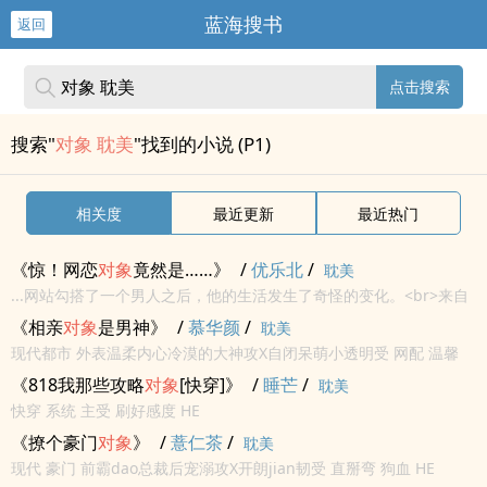
蓝海搜书
返回
点击搜索
搜索"
对象 耽美
"找到的小说 (P1)
相关度
最近更新
最近热门
《惊！网恋
对象
竟然是……》
/
优乐北
/
耽美
...网站勾搭了一个男人之后，他的生活发生了奇怪的变化。<br>来自
未来星际时代的帝国元帅是他的网恋
对象
？舒杨摆手，别逗了，洗洗
《相亲
对象
是男神》
/
慕华颜
/
耽美
睡吧！主受
现代都市 外表温柔内心冷漠的大神攻X自闭呆萌小透明受 网配 温馨
攻宠受 HE
《818我那些攻略
对象
[快穿]》
/
睡芒
/
耽美
快穿 系统 主受 刷好感度 HE
《撩个豪门
对象
》
/
薏仁茶
/
耽美
现代 豪门 前霸dao总裁后宠溺攻X开朗jian韧受 直掰弯 狗血 HE