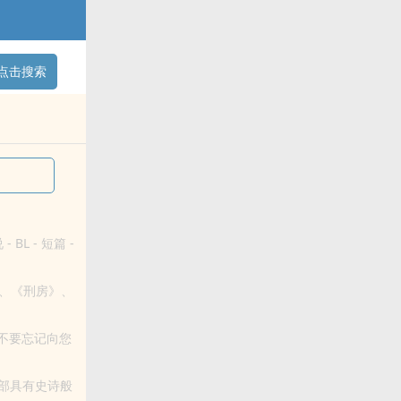
点击搜索
 BL - 短篇 -
、《刑房》、
不要忘记向您
阅读.