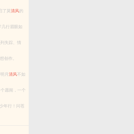
始......<br> 万古世界的一把神秘菜刀！<br> 开启了莫
清风
的
说》！
字几行眉眼如
地残霜便叫风
系列失踪、情
过抑郁症、皮
想创作。
r>若相...
《明月
清风
不如
一个愿闹，一个
一世
清风
桃
少年行！问苍