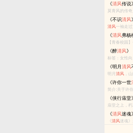
的武侠小说，
《
清风
传说
禄。。。。。。<
《不识
清风
清风
一袖走过
画的少年儿郎
《
清风
弗杨
霜铭刻，...
【青春校园】
杀、拐卖等人
《醉
清风
》
诺曹症、绝症等
标签：女性向。
<br>相思为
《明月
清风
明月
清风
，山
你》还不错的
《许你一世
简介:关于许
愿宠；一个搅
《侠行庙堂
华，生死相依，
庙堂之上，朽
天，主沉浮，
《
清风
迷魂
《
清风
迷魂》