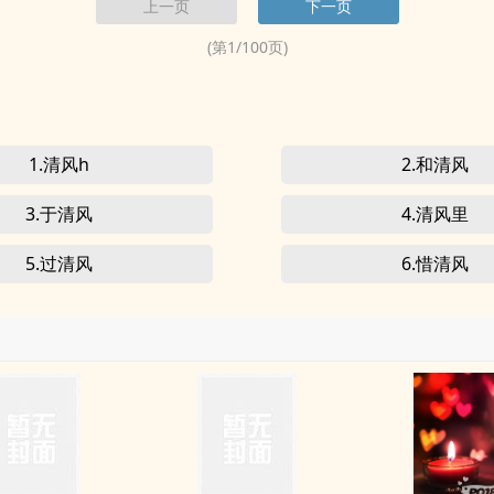
上一页
下一页
(第
1
/
100
页)
1.清风h
2.和清风
3.于清风
4.清风里
5.过清风
6.惜清风