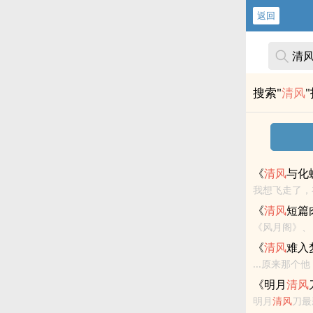
返回
搜索"
清风
《
清风
与化
我想飞走了，
完结<br>BE -
《
清风
短篇
《风月阁》、
《盗贼》9篇
《
清风
难入
...原来那
QQ群和微博
《明月
清风
明月
清风
刀最