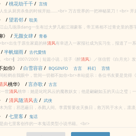
传奇里有故事，故事里大传奇。爱恨情仇，生死离别，苦苦修炼，功名利
》
/
桃花劫千千
/
言情
b...
莫青风的传奇人生从厨房杀鱼的时候开
牛人生涯！<br> 神秘空间之门如何才能打开！<br> 轻松生活，无尽yy！尽在《
清风
传
》
/
望若邻
/
耽美
江山几场浪dang一生有过大梦几桩江湖豪客，帝王将相不过青史里的墨
数不尽的往事liu殇回眸chu故人曾驻，而今又何方来时
清风
满袖，去时遍
柳》
/
无颜女肆
/
青春
<br>出生于原生家庭的林
清风
有幸进入一家报社成为实习生，报道了一
生黑暗面，也曾感怀于亲情、爱情和友情所给足的宽松和美好。还曾见识
/
半帆烟雨
/
古代愛情
...
<br>▎2007/2009｜短篇小说，弦子《醉
清风
》／张信哲《白月光》发
何，可以凋落一朵年华方盛的花？<br>爱情为何，让人可以生、亦可以死？<b
不如你》
/
白雪容容
/
BQGINFO
古言
科幻
言情
间松鹤在我眼中，世间一切都不如你<br>本站提示：各位书友要是觉得
话请不要忘记向您QQ群和微博里的朋友推荐哦！
清风
桃华》
/
言亦歌
/
古言
你一世
清风
桃华：她是叱咤风云的魔教妖女；他是翩翩如玉的天山之璧；
得武林朝廷天翻地覆，一个陪着共闯地狱天堂。没办法，就是爱她。许你
》
/
清风
随
清风
去
/
武侠
永...
木为官；邪恶蔽日，杀戮人间。李震誓要改天换日，救万民于水火，凛凛
侠肝义胆。美人泪，英雄冢，睥睨苍穹！（欢迎加入群294922029）
》
/
七里客
/
鬼话
是由七里客创作的一本鬼话类型小说书籍。<br>