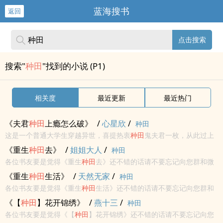
蓝海搜书
返回
点击搜索
搜索"
种田
"找到的小说 (P1)
相关度
最近更新
最近热门
《夫君
种田
上瘾怎么破》
/
心星欣
/
种田
这是一个普通大学生穿越异世，喜提热衷
种田
鬼夫君一枚，从此过上
了幸（jī）福（fēi）美（gǒu）满（tiào）的
种田
生活的故事。 白天
《重生
种田
去》
/
姐姐大人
/
种田
—— 邱准：“小水，去
种田
吗？” 霍水：“→_...
各位书友要是觉得《重生
种田
去》还不错的话请不要忘记向您群和微
博里的朋友推荐哦！《重生
种田
去》作者：姐姐大人享受阅读 享受午
《重生
种田
生活》
/
天然无家
/
种田
后阳光带来的慵懒惬意，一杯下午茶 一本好书。享受生活，享受小说
各位书友要是觉得《重生
种田
生活》还不错的话请不要忘记向您群和
给您带来...
微博里的朋友推荐哦！《重生
种田
生活》作者：天然无家享受阅读 享
《【
种田
】花开锦绣》
/
燕十三
/
种田
受午后阳光带来的慵懒惬意，一杯下午茶 一本好书。享受生活，享受
各位书友要是觉得《【
种田
】花开锦绣》还不错的话请不要忘记向您