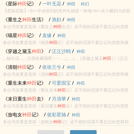
小说给您...
群和微博里的朋友推荐哦！《【
种田
】花开锦绣》作者：燕十三享受
《星际
种田
记》
/
一叶无花
/
种田
科幻
阅读 享受午后阳光带来的慵懒惬意，一杯下午茶 一本好书。享受生
【星际恋歌】<br>毕业收到的意外礼物是一块地<br>从小戴到大的葫
活，享受小...
芦是个空间<br>除了可以
种田
还可以传到别的星球<br>种种菜，卖卖
《重生之
种田
生活》
/
渔妇
/
种田
菜，努力存钱买个星球开农场<br>
各位书友要是觉得《重生之
种田
生活》还不错的话请不要忘记向您群
和微博里的朋友推荐哦！《重生之
种田
生活》作者：渔妇享受阅读 享
《喵星
种田
记》
/
袁缘
/
种田
受午后阳光带来的慵懒惬意，一杯下午茶 一本好书。享受生活，享受
各位书友要是觉得《喵星
种田
记》还不错的话请不要忘记向您群和微
小说给您...
博里的朋友推荐哦！《喵星
种田
记》作者：袁缘享受阅读 享受午后阳
《穿越之黛玉
种田
》
/
泛泛沙鸥
/
种田
光带来的慵懒惬意，一杯下午茶 一本好书。享受生活，享受小说给您
...秘生活…… 点我收藏我吧！~ ; ..;;; ..;;; _ |穿越之黛玉
种田
|| |泛泛
带来的美...
沙鸥||| _收藏此文章<br> 各位书友要是觉得《穿越之黛玉
种田
》还
《清朝
种田
记》
/
依依兰兮
/
种田
不错的话请不...
各位书友要是觉得《清朝
种田
记》还不错的话请不要忘记向您群和微
博里的朋友推荐哦！《清朝
种田
记》作者：依依兰兮享受阅读 享受午
《重生未来
种田
记》
/
可爱国宝
/
种田
后阳光带来的慵懒惬意，一杯下午茶 一本好书。享受生活，享受小说
各位书友要是觉得《重生未来
种田
记》还不错的话请不要忘记向您群
给您带来...
和微博里的朋友推荐哦！《重生未来
种田
记》作者：可爱国宝享受阅
《末日重生
种田
去》
/
月清華
/
种田
读 享受午后阳光带来的慵懒惬意，一杯下午茶 一本好书。享受生活，
各位书友要是觉得《末日重生
种田
去》还不错的话请不要忘记向您群
享受小说...
和微博里的朋友推荐哦！《末日重生
种田
去》作者：月清華享受阅读
《放电女
种田
记》
/
俊彩星驰
/
种田
享受午后阳光带来的慵懒惬意，一杯下午茶 一本好书。享受生活，享
各位书友要是觉得《放电女
种田
记》还不错的话请不要忘记向您群和
受小说给...
微博里的朋友推荐哦！《放电女
种田
记》作者：俊彩星驰享受阅读 享