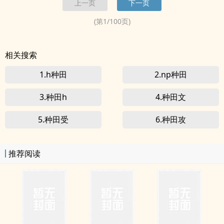
上一页
下一页
受午后阳光带来的慵懒惬意，一杯下午茶 一本好书。享受生活，享受
小说给您...
(第
1
/
100
页)
相关搜索
1.h种田
2.np种田
3.种田h
4.种田文
5.种田受
6.种田攻
推荐阅读