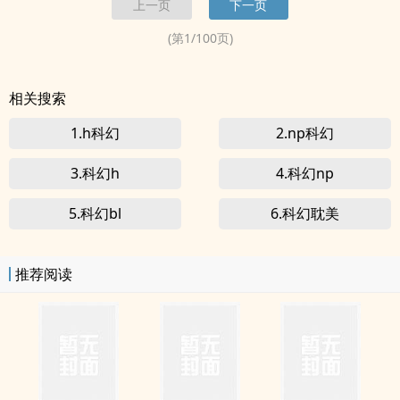
上一页
下一页
为了生存，为了父母，他战生化、屠巨龙...
(第
1
/
100
页)
相关搜索
1.h科幻
2.np科幻
3.科幻h
4.科幻np
5.科幻bl
6.科幻耽美
推荐阅读