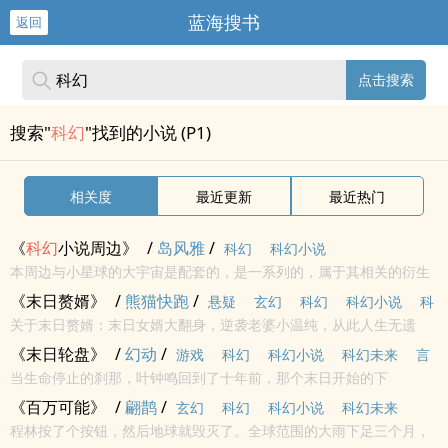
蓝海搜书
返回
点击搜索
搜索"
科幻
"找到的小说 (P1)
相关度
最近更新
最近热门
《
科幻
小说周边》
/
岛风雅
/
科幻
科幻小说
本周边与小星球的大宇宙是配套的，是一系列的，属于其相关的衍生
作品<br>本站提示：各位书友要是觉得《
科幻
小说周边》还不错的话
《末日赘婿》
/
熊猫快跑
/
悬疑
玄幻
科幻
科幻小说
科
请不要忘记向您QQ群和微博里的朋友推荐哦！
关于末日赘婿：末日女婿大翻身，逆袭老婆小温纯，从此人生无遗
幻未来
憾，危途上路有良人，小人物的末日生存大挑战......
《末日轮盘》
/
幻动
/
游戏
科幻
科幻小说
科幻未来
言
当生命停止的刹那，叶钟鸣回到了十年前，那个末日开始的下
情
都市
午。 是上天对自己的眷顾？还是又一次的惩罚？真的要重新体验
《百万可能》
/
翩鹊
/
玄幻
科幻
科幻小说
科幻未来
一次残酷冰冷的末世吗？ 叶钟鸣决定活下...
程林按了个按钮，然后地球就毁灭了。全球范围的大雨下足三个月，