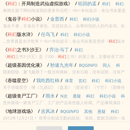
海洋重现，又过了十年，陆地发生了变化。九万年之后，眼前有山峰
《
科幻
：开局制造武仙虚拟游戏》
/
轮回的孟
/
科幻
科幻
拔地而起，海洋里诞生了真核生物。又...
来阅文旗下网站阅读我的更多作品吧！<br>本站提示：各位书友要是
小说
觉得《
科幻
：开局制造武仙虚拟游戏》还不错的话请不要忘记向您QQ
《鬼谷子
科幻
小说》
/
金普西
/
科幻
科幻小说
群和微博里的朋友推荐哦！
鬼谷子者，非鬼谷子者也。实是硅谷人，从事科技的人的代名词。在
人类的历史中，到底是人类成就了科技，还是科技成就了人类，让我
《
科幻
版水浒》
/
任鸟飞
/
科幻
科幻小说
们慢慢体会吧。
...世界真是水浒世界？<br>本站提示：各位书友要是觉得《
科幻
版水
浒》还不错的话请不要忘记向您QQ群和微博里的朋友推荐哦！
《
科幻
之书3·沙王》
/
乔治·马丁
/
科幻
《
科幻
之书3·沙王》是《100：
科幻
之书》的第三卷，主要收录了20
世纪70年代到20世纪80年代的作品。主要作者和作品有：筒井康隆的
《超级基因优化液》
/
秒速九光年
/
BQGINFO
同人
科
《立女》乔治·R. R.马丁的《冰与火之歌》格雷格·贝尔的《...
阴差阳错，夏飞服用了一瓶没有商标，没有日期，没有说明，没有产
幻
科幻小说
科幻未来
地的四无基因优化液。我们的故事就从这里开始......
《吞噬星空》
/
我吃西红柿
/
体育
玄幻
科幻
科幻小说
关于吞噬星空：继《九鼎记》《盘龙》《星辰变》《寸芒》《星峰传
穿越
言情
科幻未来
说》后，番茄的第六本书！——————简介：星空中。“这颗星球，
《超级丧尸工厂》
/
雨水
/
N次
悬疑
科幻
科幻小说
科
通体土黄色，没有任何生命存在，直径21000公里，咦，竟然蕴含‘星
意外获得一家丧尸工厂，工厂的产品有些骇人听闻。产品琳琅满目：
幻未来
泪金...
丧尸、舔食者、地狱犬、暴君、追击者、暴君T002型、肉盾、裁决
《地球游戏场》
/
吉风冰
/
BQGINFO
其他
悬疑
科幻
者、母体……将丧尸、地狱犬、舔食...
2012年12月21日！ 世界分割成无数的战场。 张风，默默无闻的一名
科幻小说
科幻未来
学生，获得独有的天赋——打怪掉落高等装备几率增加百分之三十！