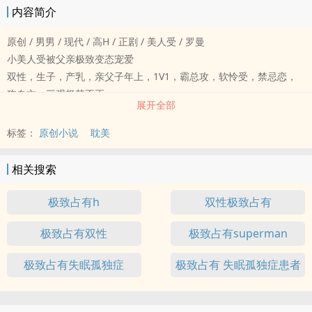
内容简介
原创 / 男男 / 现代 / 高H / 正剧 / 美人受 / 罗曼
小美人受被父亲极致变态宠爱
双性，生子，产乳，亲父子年上，1V1，霸总攻，软怜受，禁忌恋，
狗血文，三观极其不正。
展开全部
由于本人极爱父子play，脑洞很多，会不定时掉落番外，喜欢请收
藏。
标签：
原创小说
耽美
严重强调：请勿将文中情节、三观代入现实！若感觉不适请立刻离
开！
相关搜索
1－6章剧情，7章以后H
极致占有h
双性极致占有
极致占有双性
极致占有superman
极致占有失眠孤独症
极致占有 失眠孤独症患者