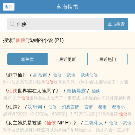
蓝海搜书
返回
点击搜索
搜索"
仙侠
"找到的小说 (P1)
相关度
最近更新
最近热门
《剑中仙》
/
高慕遥
/
仙侠
武侠
武侠仙侠
剑中仙是高慕遥的经典
仙侠
修真类作品，{剑中仙}主要讲述了：方骏
眉牵着一匹白马，走下了剑北山城，这一走，就走出了一片天， 高慕
《
仙侠
世界实在太险恶了》
/
微扬晨露
/
仙侠
遥最新鼎力大作，年度必看
仙侠
修真。海棠屋（haitangshuwu ...
简介:关于
仙侠
世界实在太险恶了：带着战力系统的朱平意外穿越到真
正的
仙侠
世界。什么？！我的系统就只能看个战力？什么？！还以为
《仙炖》
/
羽轩冉
/
仙侠
幻想言情
言情
都市
都市小
捧上大腿，结果门派才半年就被灭了？朱平：我只想好好修仙长生
起点VIP2022-10-22完结 163万字|15.72万总推荐|218周推荐
仙侠
奇
说
武侠仙侠
啊，
仙侠
世界...
缘 古典
仙侠
文案： 仙路缥缈，清歌踏月上九天；云山万劫，一剑天
《女主她总是被操（
仙侠
NP H）》
/
二氧化太
/
仙侠
武侠
光问情缘。 ...
对于自己所拥有的珍宝习以为常而不加珍惜的话，她才不会一直属于
仙侠