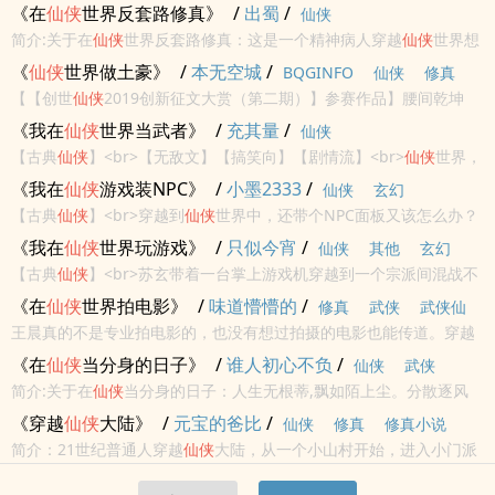
你呢。? 崔野来几乎遇到的每个男子嘴上都说爱她宠她，但他们的身
《在
仙侠
世界反套路修真》
/
出蜀
/
仙侠
体却永远诚实的追求着对自己而言更加重要的东西。于是她说：滚吧
简介:关于在
仙侠
世界反套路修真：这是一个精神病人穿越
仙侠
世界想
狗男人。?...
做大魔头却被道德绑架的悲伤故事。这位肤白貌美的仙子，请你相信
《
仙侠
世界做土豪》
/
本无空城
/
BQGINFO
仙侠
修真
我，我偷窥你洗澡绝对是为了拯救这个世界。
【【创世
仙侠
2019创新征文大赏（第二期）】参赛作品】腰间乾坤
历史
武侠
袋，畅游
仙侠
来。 不求功与名，但求美人爱。世间纷争乱，与我乐无
《我在
仙侠
世界当武者》
/
充其量
/
仙侠
关。无心成大者，江湖却难安。<br>本站提示：各位书友要是觉得...
【古典
仙侠
】<br>【无敌文】【搞笑向】【剧情流】<br>
仙侠
世界，
凡人命如蝼蚁。仅学了基础内功和剑法的凡人武者方显，只想苟全性
《我在
仙侠
游戏装NPC》
/
小墨2333
/
仙侠
玄幻
命于乱世，还是卷进了修士与妖魔的纷争，却发现……<br>原来一个
【古典
仙侠
】<br>穿越到
仙侠
世界中，还带个NPC面板又该怎么办？
能打的都没有！<br>
<br>仙宠，师徒，姻缘，技能，背包……<br>玩家降临，任务发布，
《我在
仙侠
世界玩游戏》
/
只似今宵
/
仙侠
其他
玄幻
意外获得天命职业……<br>天命剧情，江山权谋，所谓善恶，...
【古典
仙侠
】<br>苏玄带着一台掌上游戏机穿越到一个宗派间混战不
休的
仙侠
世界，修为、功法、炼丹……现实能让他提升修为的手段全部
《在
仙侠
世界拍电影》
/
味道懵懵的
/
修真
武侠
武侠仙
失效，好在玩游戏一样可以做到这一切。<br>本书标签：【游戏修
王晨真的不是专业拍电影的，也没有想过拍摄的电影也能传道。穿越
侠
仙】...
到了
仙侠
世界，只是想着修炼之余有点爱好而已，一不小心居然成为
《在
仙侠
当分身的日子》
/
谁人初心不负
/
仙侠
武侠
了
仙侠
大电影？王晨用电影传道，用电影传递遥远时代的变迁，用电
简介:关于在
仙侠
当分身的日子：人生无根蒂,飘如陌上尘。分散逐风
影诉说着古老...
转,此已非常身。梦里不知身是客，半缘修道半缘君。
《穿越
仙侠
大陆》
/
元宝的爸比
/
仙侠
修真
修真小说
简介：21世纪普通人穿越
仙侠
大陆，从一个小山村开始，进入小门派
成为普通弟子，以平凡的资质、进入修仙者的行列，成为一名仙帝的