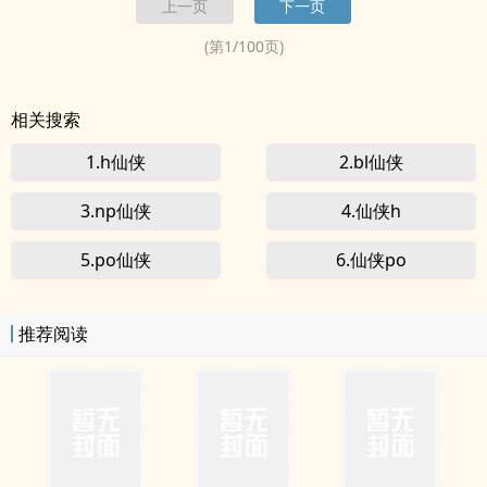
上一页
下一页
崛起之路！ 希望各位书友能喜欢本书。<br>本站提示：各位书友要...
(第
1
/
100
页)
相关搜索
1.h仙侠
2.bl仙侠
3.np仙侠
4.仙侠h
5.po仙侠
6.仙侠po
推荐阅读