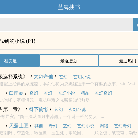
蓝海搜书
"找到的小说 (P1)
相关度
最近更新
最近热门
级选择系统》
/
大剑帝仙
/
玄幻
玄幻小说
搭配上经典的系统流，本剑仙将为您娓娓道来一个有趣的故事。<br/><br
遇各种危机，打破常规套路，热血重现
》
/
白雨涵
/
奇幻
玄幻
玄幻小说
精品
玄幻奇幻
龙咆哮，巫师诅咒，魔法璀璨之光照耀知识灯塔！
古第一帝》
/
树下偷懒
/
玄幻
玄幻小说
必有异灾。”颜玉泽从血月中苏醒，一个谜一样的男人……
》
/
天蚕土豆
/
其他
奇幻
玄幻
玄幻小说
网络
玄幻奇幻
乃窃阴阳，夺造化，转涅盘，握生死，掌轮回。 武之极，破苍穹，动乾