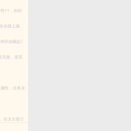
性+1，你的
步步踏上巅
女神开始崛起》
加属性，任务全
言法无奈，只
，在太古签订
一个默默无闻