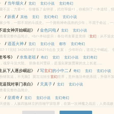
》
/
当年烟火
/
玄幻
玄幻小说
玄幻奇幻
量不足，力量+1，你修炼了金钟罩，武功等级+1，你捡到了一本道经，悟
，金钟罩大圆满，你将金钟罩，铁布衫，十三横练全部+...
》
/
妖夜
/
其他
玄幻
玄幻奇幻
玄幻小说
家少爷，一部不屈的斗战史。一个拥有神奇战兽的少年，不屈于命运，一
，天又有什么资格跟我争？...
不追女神开始崛起》
/
金色闪电
/
玄幻
玄幻小说
查看完整作品简介。<br>本站提示：各位书友要是觉得《
玄幻
：从不追
不要忘记向您QQ群和微博里的朋友推荐哦！
》
/
逍遥火神
/
玄幻
玄幻小说
都市
玄幻奇幻
9点击 文案： 少年叶白，逆境之中崛起。 登天路，逆苍
穹，成就绝世剑帝！ 一剑出，焚天地，荡九幽...
老爷爷》
/
水鱼老祖
/
奇幻
玄幻
玄幻小说
玄幻奇幻
地球青年陈龙，魂穿斗法大陆。 前身名叫贾获，是顶尖家族贾家的太上长老……
生从下人逐步崛起》
/
写
玄幻
的小中二
/
奇幻
玄幻
玄幻小说
，扮猪装逼，不无脑】 莫言法转生
玄幻
世界，意外激活奇葩系统，升级不
一个比一个坑爹，他在完成任务的同时，话痨系统还一直在耳边吐槽，莫
统逼我对掌门表白》
/
天真子
/
玄幻
玄幻小说
查看完整作品简介。
》
/
皇甫奇
/
玄幻
玄幻小说
玄幻奇幻
天使族，人族四族林立的浩翰宇宙世界，在第一次神魔之战后，人类战败
协议》。人类开始了屈辱的残苟政策，默默的休养生息……无数亿年后，