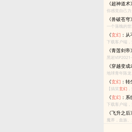
《超神道术
你感觉自己力
对手力大无穷
《兽破苍穹
一个落魄的世
峰，与天抗争
《
玄幻
：从
下载客户端，
还不错的话请
《青莲剑帝
黑岩VIP2021-07-11完结 3426584字 53421
《穿越变成
《
玄幻
：转
【搞笑
玄幻
是装逼，并且
《
玄幻
：系
能一边与...
下载客户端，
《飞升之后
魔界，血族、
耻辱的《太古