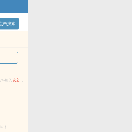
点击搜索
/>初入
玄幻
，
坤！