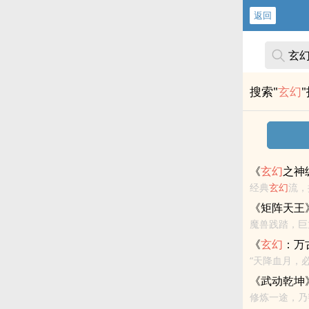
返回
搜索"
玄幻
《
玄幻
之神
经典
玄幻
流，
进入宗门，遭
《矩阵天王
魔兽践踏，巨
《
玄幻
：万
“天降血月，
《武动乾坤
修炼一途，