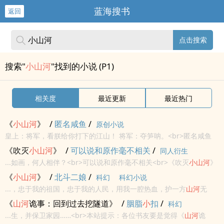
蓝海搜书
返回
点击搜索
搜索"
小山河
"找到的小说 (P1)
相关度
最近更新
最近热门
《
小
山河
》
/
匿名咸鱼
/
原创小说
皇上：将军，看朕给你打下的江山！ 将军：夺笋呐。<br>匿名咸鱼
<br>原创
小
说 - BL - 短篇 - 完结<br>古代 - HE -
小
甜饼 - 宫廷侯爵
《吹灭
小
山河
》
/
可以说和原作毫不相关
/
同人衍生
<br>天作之合<br>
...如画，何人相伴？<br>可以说和原作毫不相关<br>《吹灭
小
山河
》
歌曲同人 - 黎复X贺今朝 同人衍生 - BL - 短篇 - 完结<br>古代 - HE -
《
小
山河
》
/
北斗二娘
/
科幻
科幻小说
肉渣<br>犹如桃花扇底风...
...，忠于我的祖国，忠于我的人民，用我一腔热血，护一方
山河
无
恙。 \n我护你一方
小
小
山河
，你全我一腔赤忱热爱。\n***\n【超高
《
山河
诡事：回到过去挖隧道》
/
胭脂
小
扣
/
科幻
智商天才实习生VS最接地气浓颜系大队长】\n\n强强联...
...生，并保卫家园……<br>本站提示：各位书友要是觉得《
山河
诡