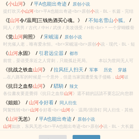
事：回到过去挖隧道》还不错的话请不要忘记向您QQ群和微博里的朋
《
小
山河
》
/
平A也能出奇迹
/
原创小说
友推荐哦！
提灯吹灭
小
山河
<br>平A也能出奇迹<br>原创
小
说 - BL - 长篇 - 完结
<br>古代 - 主受视角 - 仙侠 - 1v1<br>前方高亮：另一本文的前传部
《[
山河
令/温周]三钱热酒买心魂。》
/
不知名雪山
小
狐。
/
分，前四章与正传回忆部分重复...
同人 / 男男 / 古代 / 中H / 武侠 / 美攻强受 / H有<br>＊一个穿蝴蝶骨
耽美
和马（）的车。<br>
《觉
山河
间照》
/
宋岘湍
/
原创小说
时光催人老，唯有爱永恒。<br>宋岘湍<br>原创
小
说 - 现代 - BL - 短
篇<br>完结 -
小
甜饼 - 日常<br>关于两个老男人的
小
甜饼。<br>
《
山河
永固》
/
引君远尘嚣
/
都市
前世，晏谙受亲近之人背刺，只能孤赴死局。 本以为世间无人可
信，可身边那个不起眼的
小
侍卫却不惜舍命相护 潇潇雨夜，阴寒
《抗战之铁血
山河
》
/
拉风狂人扫天
/
军事
历史
穿越
入骨。但晏谙看着那个挡在自己身前的
小
侍卫，却感到难言的温
...在八路军的时候是一个意外，但是当家国遭受鬼子侵略，
山河
破
情。
碎，人民遭难，李锋这样一个
小
胖子觉得自己应该挺身而出。无论是
《抗日之血祭
山河
》
/
驃騎
/
辣文
华北特高课的十组特工精英，还是华中梅机关的五组间谍精英，又或
各位書友要是覺得《抗日之血祭
山河
》還不錯的話請不要忘記向您群
者是军筒和...
和微博裡的朋友推薦哦！《抗日之血祭
山河
》作者：驃騎享受閱讀 享
《姐姐》
/
山河
令好看
/
同人衍生
受午後陽光帶來的慵懶愜意，一杯下午茶 一本好書。享受生活，享受
阿絮性转<br>
山河
令好看<br>
山河
令 - 温周/浪浪钉 同人衍生 - 其他
小
說給您...
性向 - 短篇 - 完结<br>现代 - HE -
小
甜饼 - 性转<br>年下<br>
《
山河
无恙》
/
平A也能出奇迹
/
原创小说
山河
如故，东风无恙<br>平A也能出奇迹<br>原创
小
说 - BL - 大长篇
- 完结<br>古代 - 主受视角 - 仙侠 - 1v1<br>前方高亮：低调看似高冷