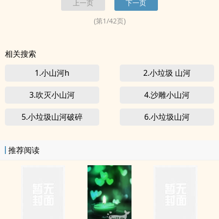
上一页
下一页
实则怼天怼地仙气攻（云矜言...
(第
1
/
42
页)
相关搜索
1.小山河h
2.小垃圾 山河
3.吹灭小山河
4.沙雕小山河
5.小垃圾山河破碎
6.小垃圾山河
推荐阅读