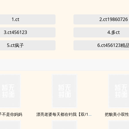
1.ct
2.ct19860726
3.ct456123
4.多ct
5.ct疯子
6.ct456123精
子不是你妈妈
漂亮老婆每天都在钓我【双/1v1】
把貌美小双