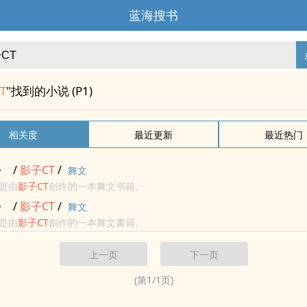
蓝海搜书
T
"找到的小说 (P1)
相关度
最近更新
最近热门
》
/
影子
CT
/
舞文
是由
影子
CT
创作的一本舞文书籍。
》
/
影子
CT
/
舞文
是由
影子
CT
創作的一本舞文書籍。
上一页
下一页
(第
1
/
1
页)