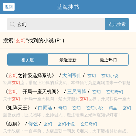
蓝海搜书
返回
点击搜索
搜索"
玄幻
"找到的小说 (P1)
相关度
最近更新
最近热门
《
玄幻
之神级选择系统》
/
大剑帝仙
/
玄幻
玄幻小说
经典
玄幻
流，搭配上经典的系统流，本剑仙将为您娓娓道来一个有趣
的故事。<br/><br/>初入
玄幻
，进入宗门，遭遇各种危机，打破常规
《
玄幻
：开局一座天机阁》
/
三尺青锋
/
玄幻
玄幻奇幻
套路，热血重现
关于
玄幻
：开局一座天机阁：楚天穿越到
玄幻
世界，开局获得一座天
机阁推算世间万物，一切皆执掌于手中为了增加天机阁的威望，楚天
《矩阵天王》
/
白雨涵
/
奇幻
玄幻
玄幻小说
精品
玄幻
想尽办法设立榜单、发布秘境、推衍功法以及，曝光某些圣人、尊者
魔兽践踏，巨龙咆哮，巫师诅咒，魔法璀璨之光照耀知识灯塔！
奇幻
的小秘密天火...
《战虞》
/
修弦
/
玄幻
玄幻小说
玄幻奇幻
关于战虞：一百年前，太虞皇朝一朝灰飞烟灭，天下诸雄群起而战。