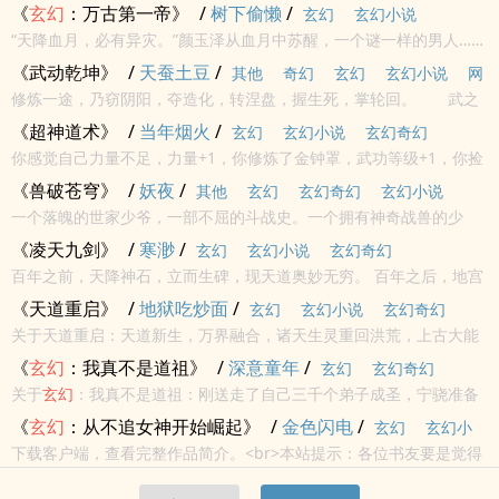
一百年后，八大王朝崛起，瓜分了分裂的太虞疆域。
《
玄幻
：万古第一帝》
/
树下偷懒
/
玄幻
玄幻小说
“天降血月，必有异灾。”颜玉泽从血月中苏醒，一个谜一样的男人……
《武动乾坤》
/
天蚕土豆
/
其他
奇幻
玄幻
玄幻小说
网
修炼一途，乃窃阴阳，夺造化，转涅盘，握生死，掌轮回。 武之
络
玄幻奇幻
极，破苍穹，动乾坤！
《超神道术》
/
当年烟火
/
玄幻
玄幻小说
玄幻奇幻
你感觉自己力量不足，力量+1，你修炼了金钟罩，武功等级+1，你捡
到了一本道经，悟性+1，你的对手力大无穷，金钟罩大圆满，你将金
《兽破苍穹》
/
妖夜
/
其他
玄幻
玄幻奇幻
玄幻小说
钟罩，铁布衫，十三横练全部+...
一个落魄的世家少爷，一部不屈的斗战史。一个拥有神奇战兽的少
年，不屈于命运，一步步踏上巅峰，与天抗争，天又有什么资格跟我
《凌天九剑》
/
寒渺
/
玄幻
玄幻小说
玄幻奇幻
争？...
百年之前，天降神石，立而生碑，现天道奥妙无穷。 百年之后，地宫
现世，再起风云，引无数英雄折腰。 李凌，南平故国，落魄皇子，无
《天道重启》
/
地狱吃炒面
/
玄幻
玄幻小说
玄幻奇幻
意中却深陷血仇阴谋之中。 随后，血剑现，地宫...
关于天道重启：天道新生，万界融合，诸天生灵重回洪荒，上古大能
重生，我胡小白一定要在此世成圣，横压万灵，让万族生灵在我雄武
《
玄幻
：我真不是道祖》
/
深意童年
/
玄幻
玄幻奇幻
身姿下瑟瑟发抖。
关于
玄幻
：我真不是道祖：刚送走了自己三千个弟子成圣，宁骁准备
好好养养鱼（神龙）、喂喂鸡（朱雀）、玩玩龟（玄武）、逗逗猫
《
玄幻
：从不追女神开始崛起》
/
金色闪电
/
玄幻
玄幻小
（白虎），系统又给宁骁下达了第二个任务：娶七个老婆。宁骁：不
下载客户端，查看完整作品简介。<br>本站提示：各位书友要是觉得
说
行，腰受不了。...
《
玄幻
：从不追女神开始崛起》还不错的话请不要忘记向您QQ群和微