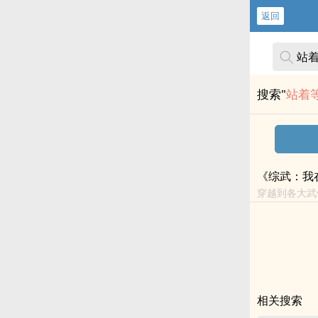
返回
搜索"
站着
《综武：我
穿越到各大武侠
气了。九阳神功，九
神...
相关搜索