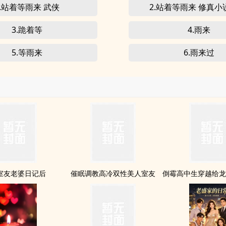
1.站着等雨来 武侠
2.站着等雨来 修真小
3.跪着等
4.雨来
5.等雨来
6.雨来过
室友老婆日记后
催眠调教高冷双性美人室友
倒霉高中生穿越给