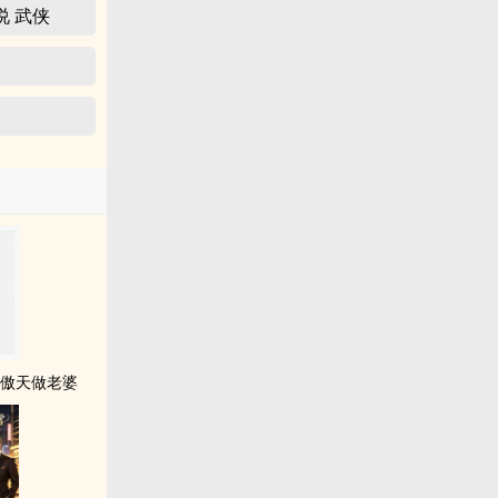
说 武侠
龙傲天做老婆