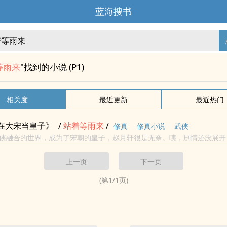
蓝海搜书
等雨来
"找到的小说 (P1)
相关度
最近更新
最近热门
在大宋当皇子》
/
站
着等
雨来
/
修真
修真小说
武侠
融合的世界，成为了宋朝的皇子，赵月轩很是无奈。咦，剧情还没展开？ 那我就
阴真经，神照经，六脉神剑……都是我的。 无忌别慌，本皇子这里有一本九阳
上一页
下一页
(第
1
/
1
页)