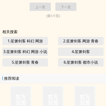
召唤巨灵神...
矿，食人魔、山岭巨人扛着巨木、条石，活跃在建筑工地。 桀骜
上一页
下一页
不驯的豺狼人、牛头人、灰矮人，成为市场上最受欢迎的劳工。
黑暗精灵、魅...
(第
1
/
1
页)
相关搜索
1.笙箫剑客 科幻 网游
2.笙箫剑客 网游 青春
3.笙箫剑客 科幻 网游 小说
4.笙箫剑客
5.笙箫剑客 青春
6.笙箫剑客 都市小说
推荐阅读