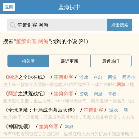
蓝海搜书
返回
点击搜索
搜索"
笙箫剑客 网游
"找到的小说 (P1)
相关度
最近更新
最近热门
《
网游
之全球在线》
/
笙箫
剑客
/
游戏
科幻
网游
网游小
史上第一款集个人冒险+领地建设+位面战争于一体的跨时代
网游
《地
说
球Online》，全球玩家在线，群雄争霸。且看重生后的主角如何建设
《
网游
之洪荒战纪》
/
笙箫
剑客
/
游戏
网游
青春
领地，招募历史猛将名士，搅动风云，成就帝王霸业！ （PS：回归
秦墨渡劫失败，重生地球。<br>地球无灵气，秦墨发现一款名为《洪
最...
荒》的游戏，赫然是一个真实的小千世界。<br>玩家上线其实是实体
《全球屠魔：开局成为幕后大佬》
/
笙箫
剑客
/
游戏
网
穿梭，留在游戏舱的只是一个幻影；下线之后，一身修为又被封印，
简介:关于全球屠魔：开局成为幕后大佬：天魔入侵非物质界，人们依
游
神鬼...
靠梦境登录器，在虚空梦境跟亿兆魔物厮杀。击杀暗影魔君，召唤鬼
《神国统领》
/
笙箫
剑客
/
网游
神李元霸！击杀恐惧魔王，召唤恶魔女王莫甘娜！击杀血色大魔王，
哥布林套着锁链在甘蔗园忙碌，骷髅在暗无天日的矿洞不知疲倦地挖