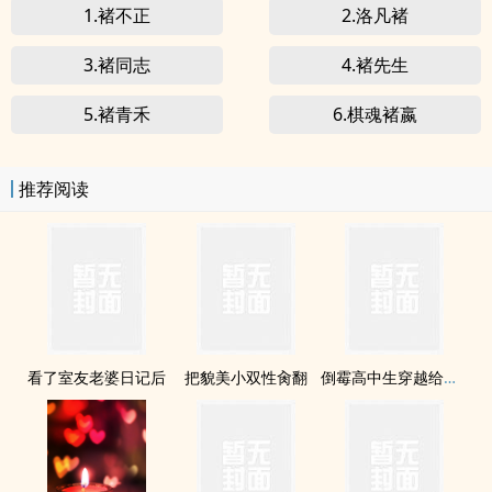
1.褚不正
2.洛凡褚
3.褚同志
4.褚先生
5.褚青禾
6.棋魂褚嬴
推荐阅读
看了室友老婆日记后
把貌美小双性肏翻
倒霉高中生穿越给龙傲天做老婆