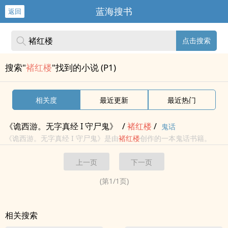
蓝海搜书
返回
点击搜索
搜索"
褚红楼
"找到的小说 (P1)
相关度
最近更新
最近热门
《诡西游。无字真经 I 守尸鬼》
/
褚
红楼
/
鬼话
《诡西游。无字真经 I 守尸鬼》是由
褚
红楼
创作的一本鬼话书籍。
上一页
下一页
(第
1
/
1
页)
相关搜索