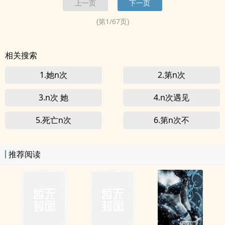
上一页
下一页
(第
1
/
67
页)
相关搜索
1.她n次
2.第n次
3.n次 她
4.n次遇见
5.死亡n次
6.第n次不
推荐阅读