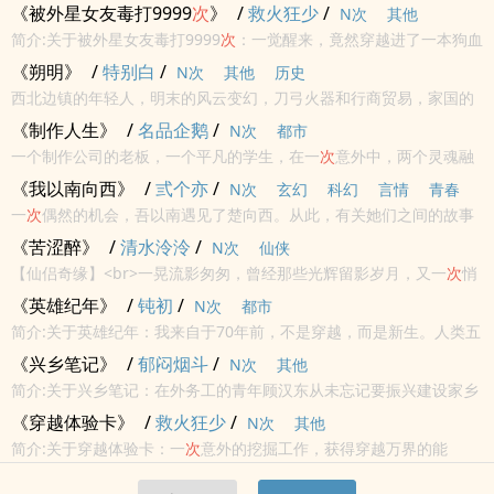
上！”
机器狂虐！我有一群漂亮妹子和无尽财宝，等你来继承！这是一个没
《被外星女友毒打9999
次
》
/
救火狂少
/
N次
其他
有“爱”的世界。本故事目前涉及到的动画如下《进击的巨人》、《一
简介:关于被外星女友毒打9999
次
：一觉醒来，竟然穿越进了一本狗血
拳超人...
的玛丽苏网文里，本来要和一个外星女友谈甜甜的恋爱，却被我一不
《朔明》
/
特别白
/
N次
其他
历史
小心养成了外星异形，为了保护地球，我不得不和外星黑科技正面硬
西北边镇的年轻人，明末的风云变幻，刀弓火器和行商贸易，家国的
钢。
恩怨情仇，都从戈壁滩上的一
次
冒险开始............
《制作人生》
/
名品企鹅
/
N次
都市
一个制作公司的老板，一个平凡的学生，在一
次
意外中，两个灵魂融
合在了一起，金圣佑也即将开启自己人生中一段奇妙的冒险！......
《我以南向西》
/
弎个亦
/
N次
玄幻
科幻
言情
青春
一
次
偶然的机会，吾以南遇见了楚向西。从此，有关她们之间的故事
就这样被拉开……
《苦涩醉》
/
清水泠泠
/
N次
仙侠
【仙侣奇缘】<br>一晃流影匆匆，曾经那些光辉留影岁月，又一
次
悄
然而过，答案依旧朦胧，再度踏入红尘，狼烟烽火四国争霸，谁才是
《英雄纪年》
/
钝初
/
N次
都市
赢家，又是谁负了谁<br>
简介:关于英雄纪年：我来自于70年前，不是穿越，而是新生。人类五
千年的文明史，经历过无数的磨难与危险，所以我们更珍惜。每一
次
《兴乡笔记》
/
郁闷烟斗
/
N次
其他
十字路口的选择，都是诞生英雄的时代。这是属于英雄的纪元。
简介:关于兴乡笔记：在外务工的青年顾汉东从未忘记要振兴建设家乡
的梦想，一
次
偶然的机会，使他觉得自己离梦想原来这么近.......
《穿越体验卡》
/
救火狂少
/
N次
其他
简介:关于穿越体验卡：一
次
意外的挖掘工作，获得穿越万界的能
力……