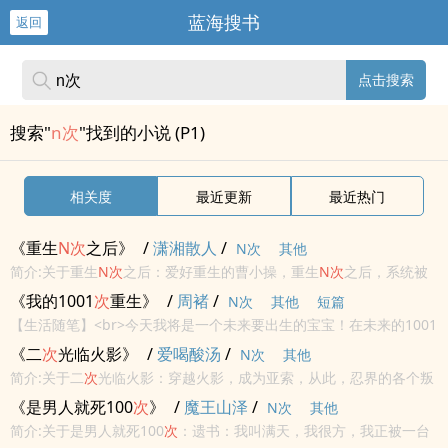
蓝海搜书
返回
点击搜索
搜索"
n次
"找到的小说 (P1)
相关度
最近更新
最近热门
《重生
N
次
之后》
/
潇湘散人
/
N次
其他
简介:关于重生
N
次
之后：爱好重生的曹小操，重生
N
次
之后，系统被
他玩坏了，那些曾经被他坑过的敌人们，组成一只复仇者联盟，正向
《我的1001
次
重生》
/
周褚
/
N次
其他
短篇
曹小操奔来……
【生活随笔】<br>今天我将是一个未来要出生的宝宝！在未来的1001
次
我都是！不知道我会出生在什么样的环境，也不知道我会面临什么
《二
次
光临火影》
/
爱喝酸汤
/
N次
其他
样的困难！如果是你，你会选择一个什么样的出生方式？<br>
简介:关于二
次
光临火影：穿越火影，成为亚索，从此，忍界的各个叛
忍危险了。带土：“遇到那个男人，除了跑别无选择！”角都：“我什么
《是男人就死100
次
》
/
魔王山泽
/
N次
其他
活都可以接，但那个男人除外！”鬼鲛：“那个男人的查克拉在我之
简介:关于是男人就死100
次
：遗书：我叫满天，我很方，我正被一台