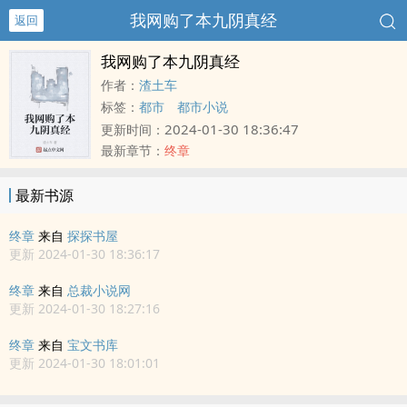
我网购了本九阴真经
返回
我网购了本九阴真经
作者：
渣土车
标签：
都市
都市小说
2024-01-30 18:36:47
更新时间：
最新章节：
终章
最新书源
终章
来自
探探书屋
更新 2024-01-30 18:36:17
终章
来自
总裁小说网
更新 2024-01-30 18:27:16
终章
来自
宝文书库
更新 2024-01-30 18:01:01