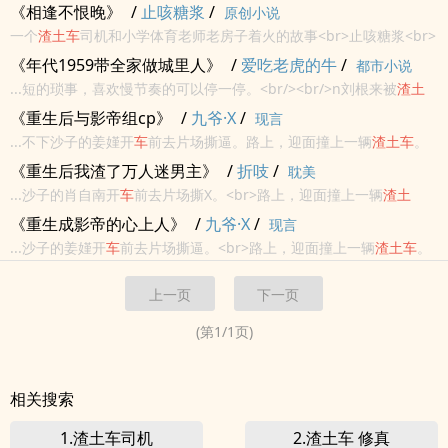
文明，还带着开辟了一些平行世界。 后来，他醒了。怎么梦里面的力
《相逢不恨晚》
/
止咳糖浆
/
原创小说
量，也能用到现实了？<br>本站提示：各位书友要是觉得《做梦成
一个
渣土
车
司机和小学体育老师老房子着火的故事<br>止咳糖浆<br>
了...
原创小说 - BL - 长篇 - 完结<br>小甜饼 - 因缘邂逅 - 直掰弯 - 荤素均
《年代1959带全家做城里人》
/
爱吃老虎的牛
/
都市小说
衡<br>30岁的乔千山已经当了五...
...短的琐事，喜欢慢节奏的可以停一停。<br/><br/>n刘根来被
渣土
车
怼到1959的农村，带着全村跑步奔小康？n别扯淡了，刘根来的小
《重生后与影帝组cp》
/
九爷·X
/
现言
肩膀扛不起那么重的担子，他只想让家人有饭吃，有衣穿，有...
...不下沙子的姜嫤开
车
前去片场撕逼。路上，迎面撞上一辆
渣土
车
。
车
毁人亡。姜嫤就这么憋屈又愤怒地死了。……更憋屈的是，姜嫤死
《重生后我渣了万人迷男主》
/
折吱
/
耽美
后，才知道，原来她只是一本小说里的炮灰。书里，影帝就是个万人
...沙子的肖自南开
车
前去片场撕X。<br>路上，迎面撞上一辆
渣土
迷。不仅...
车
。<br>
车
毁人亡。<br>肖自南就这么憋屈又愤怒地死了。<br>-
《重生成影帝的心上人》
/
九爷·X
/
现言
<br>更憋屈的是，肖自南死后，他才知道，原来他竟然只是...
...沙子的姜嫤开
车
前去片场撕逼。<br>路上，迎面撞上一辆
渣土
车
。
<br>
车
毁人亡。<br>姜嫤就这么憋屈又愤怒地死了。<br>……<br>更
上一页
下一页
憋屈的是，姜嫤死后，才知道，原来她只是一本小说里的炮灰。<br>
书里，影帝就是个万人迷。<br>不...
(第
1
/
1
页)
相关搜索
1.渣土车司机
2.渣土车 修真