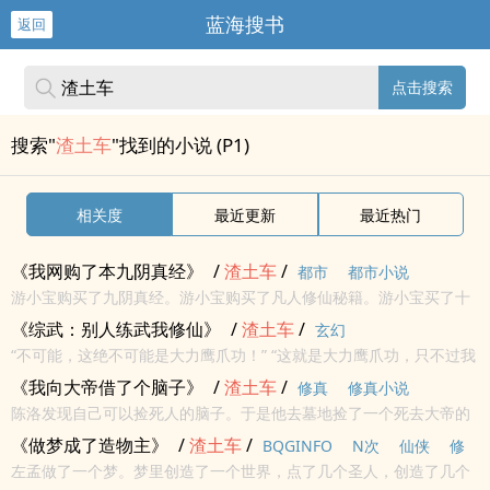
蓝海搜书
返回
点击搜索
搜索"
渣土车
"找到的小说 (P1)
相关度
最近更新
最近热门
《我网购了本九阴真经》
/
渣土
车
/
都市
都市小说
游小宝购买了九阴真经。游小宝购买了凡人修仙秘籍。游小宝买了十
年内力。 游小宝点了先天灵宝。然后，世界灵气复苏了。<br>本站提
《综武：别人练武我修仙》
/
渣土
车
/
玄幻
示：各位书友要是觉得《我网购了本九阴真经》还不错的话请不要
“不可能，这绝不可能是大力鹰爪功！” “这就是大力鹰爪功，只不过我
忘...
练到了一百二十层。” “吐纳功能飞升，你编故事也要有点底线。” “练
《我向大帝借了个脑子》
/
渣土
车
/
修真
修真小说
到一万层，你也可以做到。”不知道什么，明...
陈洛发现自己可以捡死人的脑子。于是他去墓地捡了一个死去大帝的
脑子，决定先借来用一下。 别人还在为怎么炼气烦恼，如何筑基成功
《做梦成了造物主》
/
渣土
车
/
BQGINFO
N次
仙侠
修
的。陈洛已经开始考虑大乘的第九十九套方案了。 【已完本高订...
左孟做了一个梦。梦里创造了一个世界，点了几个圣人，创造了几个
真
其他
武侠
玄幻