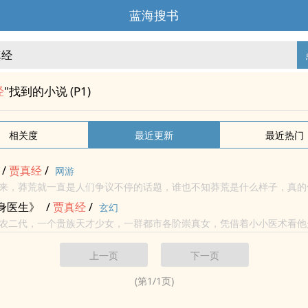
蓝海搜书
经
"找到的小说 (P1)
相关度
最近更新
最近热门
/
贾
真经
/
网游
来，莽荒就一直是人们争议不停的话题，谁也不知莽荒是什么样子，真的
邦国？】<br> 又或者是科学家所证的：【古生代、中生代、新生
身医生》
/
贾
真经
/
玄幻
农二代，一个贵族天才少女，一群都市各阶崇真女，凭借着小小医术看他
市，称霸中外黑道。明星、校花、女主播，凤凰女、韩娱美女、空姐、警花、...
上一页
下一页
(第
1
/
1
页)