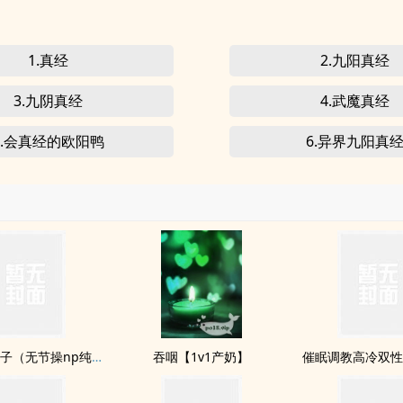
1.真经
2.九阳真经
3.九阴真经
4.武魔真经
5.会真经的欧阳鸭
6.异界九阳真
千人骑的婊子（无节操np纯肉文）
吞咽【1v1产奶】
催眠调教高冷双