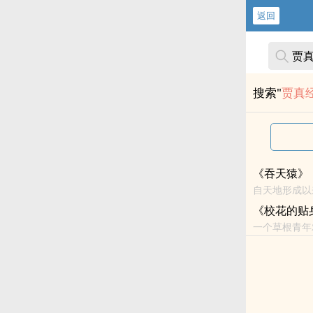
返回
搜索"
贾真
《吞天猿》
自天地形成以
【五百大山、三百大水、一百
《校花的贴
代？】<b...
一个草根青年
花，玩转大都
一网...