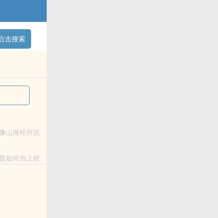
点击搜索
像山海经所说
是如何泡上校
.....全都