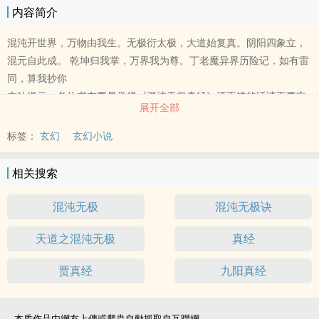
内容简介
混沌开世界，万物由我生。无极衍太极，大道始复真。阴阳四象立，
混元自此成。 乾坤归我掌，万界我为尊。丁老魔异界历险记，如有雷
同，算我抄你
本站提示：各位书友要是觉得《混沌无极真经》还不错的话请不要忘
展开全部
记向您QQ群和微博里的朋友推荐哦！
标签：
玄幻
玄幻小说
相关搜索
混沌无极
混沌无极诀
天道之混沌无极
真经
贾真经
九阳真经
本质作品由網友上傳或爬蟲自動抓取自互聯網。