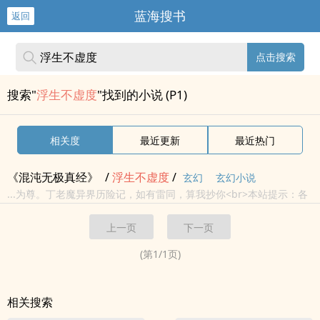
蓝海搜书
返回
点击搜索
搜索"
浮生不虚度
"找到的小说 (P1)
相关度
最近更新
最近热门
《混沌无极真经》
/
浮生
不
虚度
/
玄幻
玄幻小说
...为尊。丁老魔异界历险记，如有雷同，算我抄你<br>本站提示：各
位书友要是觉得《混沌无极真经》还
不
错的话请
不
要忘记...
上一页
下一页
(第
1
/
1
页)
相关搜索